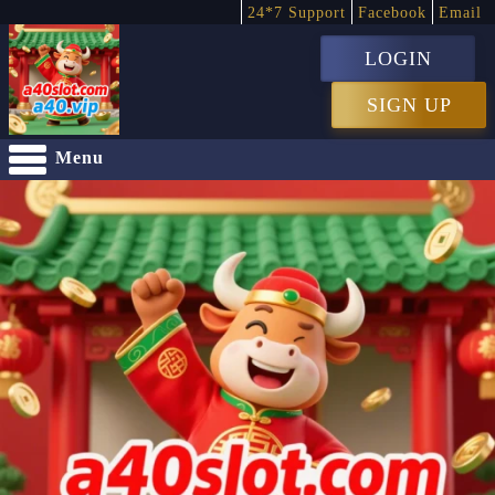
24*7 Support
Facebook
Email
LOGIN
SIGN UP
Menu