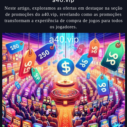
a40.vip
Neste artigo, exploramos as ofertas em destaque na seção
de promoções do a40.vip, revelando como as promoções
transformam a experiência de compra de jogos para todos
os jogadores.