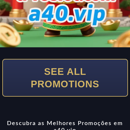
SEE ALL
PROMOTIONS
Descubra as Melhores Promoções em