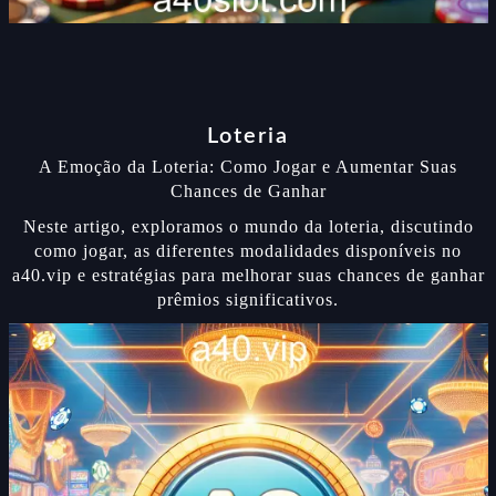
Loteria
A Emoção da Loteria: Como Jogar e Aumentar Suas
Chances de Ganhar
Neste artigo, exploramos o mundo da loteria, discutindo
como jogar, as diferentes modalidades disponíveis no
a40.vip e estratégias para melhorar suas chances de ganhar
prêmios significativos.