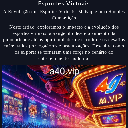
Esportes Virtuais
A Revolução dos Esportes Virtuais: Mais que uma Simples
Competição
Neste artigo, exploramos o impacto e a evolução dos
esportes virtuais, abrangendo desde o aumento da
popularidade até as oportunidades de carreira e os desafios
enfrentados por jogadores e organizações. Descubra como
os eSports se tornaram uma força no cenário do
entretenimento moderno.