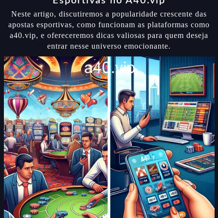
Esportivas no A40.vip
Neste artigo, discutiremos a popularidade crescente das
apostas esportivas, como funcionam as plataformas como
a40.vip, e ofereceremos dicas valiosas para quem deseja
entrar nesse universo emocionante.