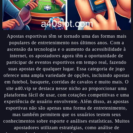
Apostas esportivas têm se tornado uma das formas mais
populares de entretenimento nos últimos anos. Com a
ascensão da tecnologia e o aumento da acessibilidade à
internet, os apostadores agora têm a oportunidade de
participar de eventos esportivos em tempo real, fazendo
suas apostas de qualquer lugar. Essa categoria de jogo
oferece uma ampla variedade de opções, incluindo apostas
em futebol, basquete, corridas de cavalos e muito mais. O
site a40.vip se destaca nesse nicho ao proporcionar uma
plataforma fácil de usar, com cotações competitivas e uma
experiência de usuário envolvente. Além disso, as apostas
esportivas não são apenas uma forma de entretenimento,
mas também permitem que os usuários testem seus
conhecimentos sobre esporte e análises estatísticas. Muitos
apostadores utilizam estratégias, como análise de