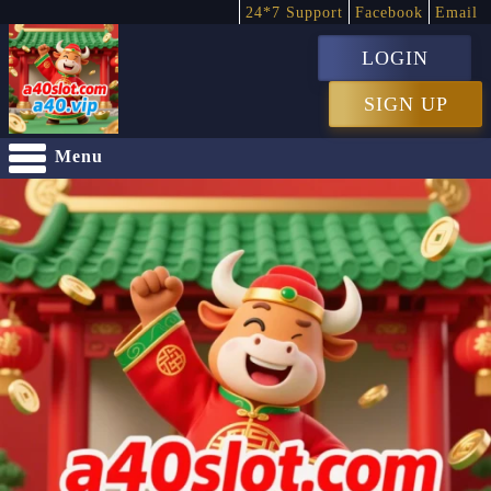
24*7 Support
Facebook
Email
LOGIN
SIGN UP
Menu