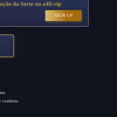
oção da Sorte no a40.vip
SIGN UP
ine
ue combina