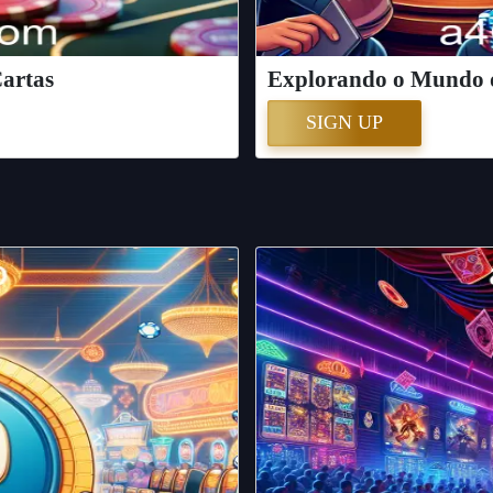
artas
Explorando o Mundo d
SIGN UP