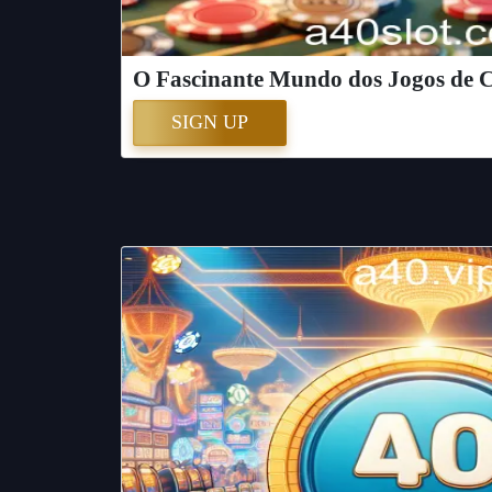
O Fascinante Mundo dos Jogos de C
SIGN UP