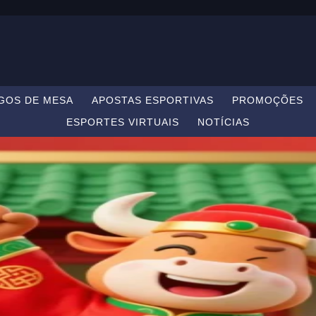
GOS DE MESA
APOSTAS ESPORTIVAS
PROMOÇÕES
ESPORTES VIRTUAIS
NOTÍCIAS