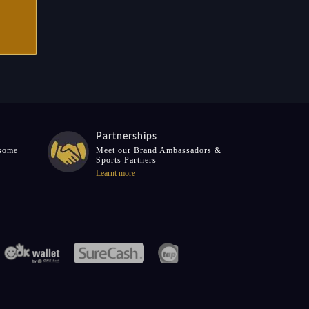
Partnerships
 some
Meet our Brand Ambassadors &
Sports Partners
Learnt more