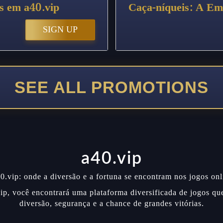
s em a40.vip
Caça-níqueis: A Em
SIGN UP
SEE ALL PROMOTIONS
a40.vip
0.vip: onde a diversão e a fortuna se encontram nos jogos onl
p, você encontrará uma plataforma diversificada de jogos q
diversão, segurança e a chance de grandes vitórias.