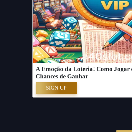
A Emoção da Loteria: Como Jogar 
Chances de Ganhar
SIGN UP